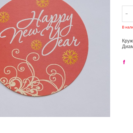
В нал
Круж
Диам