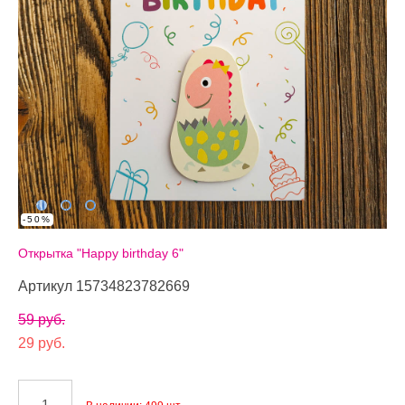
-50%
Открытка "Happy birthday 6"
Артикул 15734823782669
59 pуб.
29 pуб.