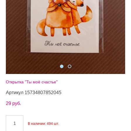
Открытка "Ты моё счастье"
Артикул 15734807852045
29 pуб.
В наличии:
494
шт.